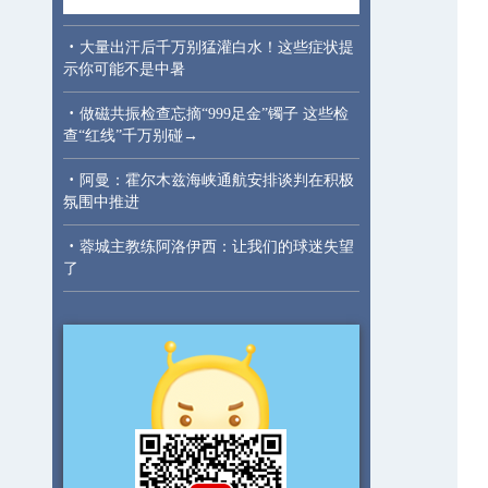
·
大量出汗后千万别猛灌白水！这些症状提
示你可能不是中暑
·
做磁共振检查忘摘“999足金”镯子 这些检
查“红线”千万别碰→
·
阿曼：霍尔木兹海峡通航安排谈判在积极
氛围中推进
·
蓉城主教练阿洛伊西：让我们的球迷失望
了