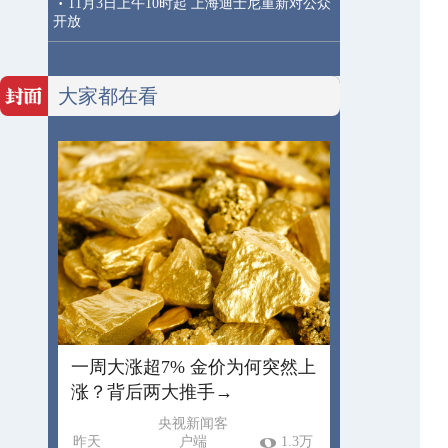
·
11月3日上午10时起 上海迪士尼重新对公众
开放
大家都在看
一周大涨超7% 金价为何突然上
涨？背后两大推手→
央视新闻客
昨天
户端
1.3万