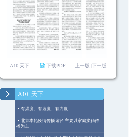
A10 天下
下载PDF
上一版 |
下一版
A10
天下
·
有温度、有速度、有力度
·
北京本轮疫情传播途径 主要以家庭接触传
播为主