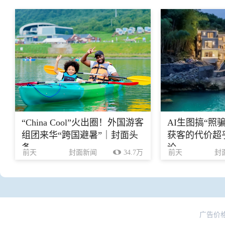
“China Cool”火出圈！外国游客
AI生图搞“照
组团来华“跨国避暑”｜封面头
获客的代价超乎
条
论
前天
封面新闻
34.7万
前天
封
广告价