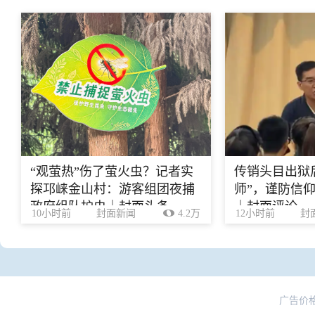
“观萤热”伤了萤火虫？记者实
传销头目出狱
探邛崃金山村：游客组团夜捕
师”，谨防信
政府组队护虫｜封面头条
｜封面评论
10小时前
封面新闻
4.2万
12小时前
封
广告价