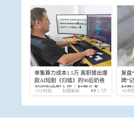
单集算力成本1.5万 离职搓出爆
复盘
款AI短剧《归墟》的90后奶爸
牌“
却说别全职入局｜封面头条
封面
13小时前
封面新闻
5.7万
9小时