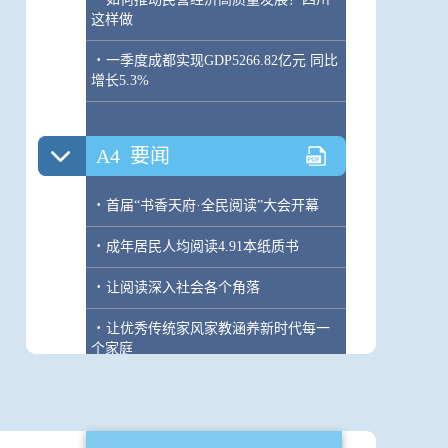
这样做
·
一季度成都实现GDP5266.82亿元 同比
增长5.3%
A4
要闻
·
首届“书香天府·全民阅读”大会开幕
·
成年居民人均阅读4.91本纸质书
·
让阅读深入社会各个角落
·
让优秀传统家风家教涵养新时代每一
个家庭
A5
要闻