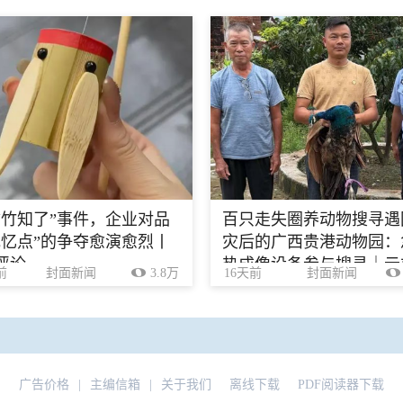
“竹知了”事件，企业对品
百只走失圈养动物搜寻遇
记忆点”的争夺愈演愈烈丨
灾后的广西贵港动物园：
评论
热成像设备参与搜寻｜云
前
封面新闻
3.8万
16天前
封面新闻
广告价格
|
主编信箱
|
关于我们
离线下载
PDF阅读器下载