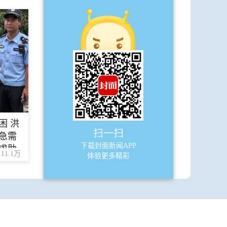
·
封面新闻四大活动惊艳亮相
·
“苏迷”纷纷打卡 畅谈“东坡情”
A6
四川
·
既织出美丽衣裳 又守护身体健康
·
乐至打造“中国僵蚕之乡”
困 洪
扫一扫
急需
·
今明天气
下载封面新闻APP
求助
11.1万
体验更多精彩
·
空气质量
·
乐至僵蚕
A7
四川