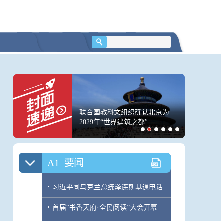
级品牌节”启幕 听听知名
联合国教科文组织确认北京为
为何台风
哪些品牌理念分享
2029年“世界建筑之都”
家：相比
更值得关
A1
要闻
·
习近平同乌克兰总统泽连斯基通电话
·
首届“书香天府·全民阅读”大会开幕